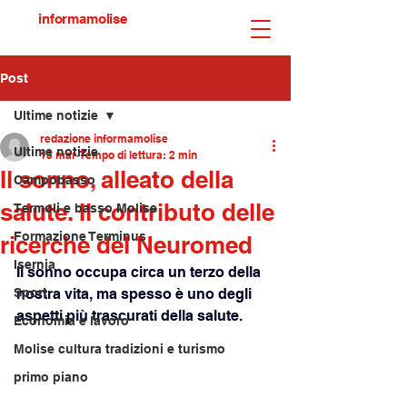
informamolise
Post
Ultime notizie
redazione informamolise
Ultime notizie
13 mar
Tempo di lettura: 2 min
Il sonno, alleato della
Campobasso
salute. Il contributo delle
Termoli e basso Molise
Formazione Terminus
ricerche del Neuromed
Isernia
Il sonno occupa circa un terzo della 
Sport
nostra vita, ma spesso è uno degli 
aspetti più trascurati della salute. 
Economia e lavoro
Molise cultura tradizioni e turismo
primo piano