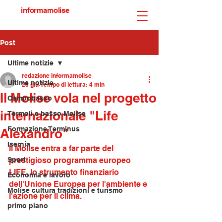
informamolise
Post
Ultime notizie
redazione informamolise
Ultime notizie
25 giu
Tempo di lettura: 4 min
Il Molise vola nel progetto
Campobasso
internazionale "Life
Termoli e basso Molise
Formazione Terminus
Alexandro"
Isernia
Il Molise entra a far parte del 
Sport
prestigioso programma europeo 
LIFE, lo strumento finanziario 
Economia e lavoro
dell'Unione Europea per l'ambiente e 
Molise cultura tradizioni e turismo
l'azione per il clima. 
primo piano