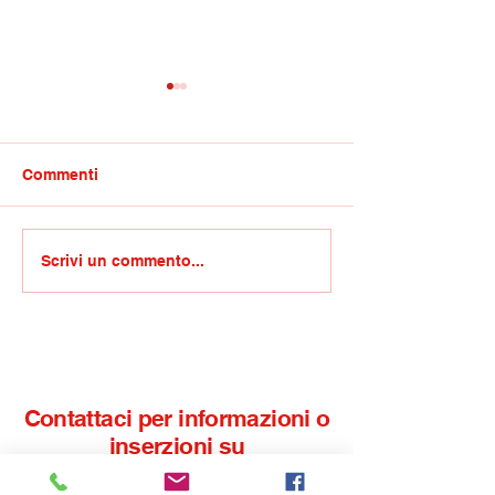
Commenti
Sagra della soppressata,
Covid/Gravina:
Scrivi un commento...
oggi la quinta edizione a
processi politic
Mirabello Sannitico
travestiti da m
Contattaci per informazioni o
inserzioni su
informamolise.com