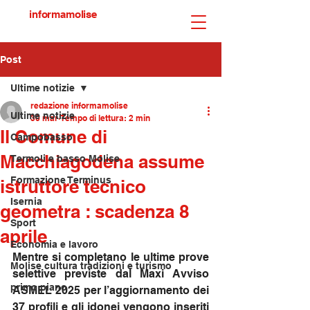
informamolise
Post
Ultime notizie
redazione informamolise
Ultime notizie
30 mar
Tempo di lettura: 2 min
Il Comune di
Campobasso
Macchiagodena assume
Termoli e basso Molise
Formazione Terminus
istruttore tecnico
Isernia
geometra : scadenza 8
Sport
aprile
Economia e lavoro
Mentre si completano le ultime prove 
Molise cultura tradizioni e turismo
selettive previste dal Maxi Avviso 
primo piano
ASMEL 2025 per l’aggiornamento dei 
37 profili e gli idonei vengono inseriti 