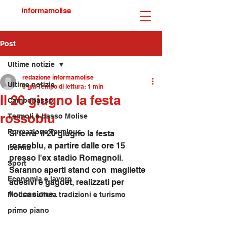
informamolise
Post
Ultime notizie
redazione informamolise
Ultime notizie
6 giu
Tempo di lettura: 1 min
Il 20 giugno la festa
Campobasso
rossoblu
Termoli e basso Molise
Formazione Terminus
Si terra' il 20 giugno la festa 
rossoblu, a partire dalle ore 15 
Isernia
presso l'ex stadio Romagnoli. 
Sport
Saranno aperti stand con  magliette 
Economia e lavoro
adesivi e gagdet, realizzati per 
l'occasione .
Molise cultura tradizioni e turismo
primo piano