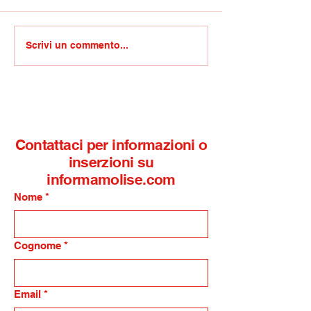
Ex Unilever di Pozzilli,
Responsible R
Scrivi un commento...
via libera di Invitalia alla
Hospital/ Respi
riconversione del sito
mozione di Gra
maggioranza ch
porta a golden
ripubblicizzazi
Contattaci per informazioni o
inserzioni su
informamolise.com
Nome
*
Cognome
*
Email
*