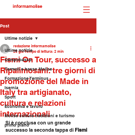
informamolise
Post
Ultime notizie
redazione informamolise
Ultime notizie
25 giu
Tempo di lettura: 2 min
Fismi On Tour, successo a
Campobasso
Ripalimosani: tre giorni di
Termoli e basso Molise
Formazione Terminus
promozione del Made in
Isernia
Italy tra artigianato,
Sport
cultura e relazioni
Economia e lavoro
internazionali
Molise cultura tradizioni e turismo
Si è conclusa con un grande 
primo piano
successo la seconda tappa di 
Fismi 