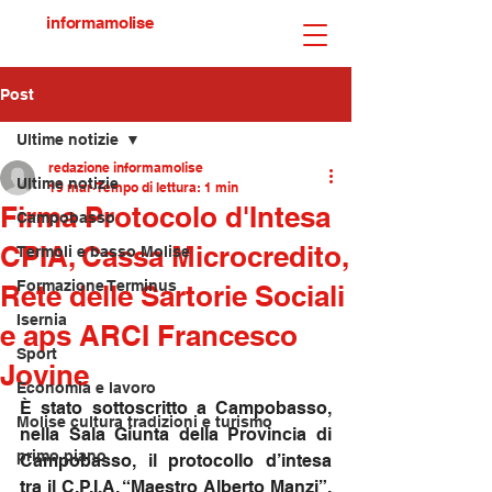
informamolise
Post
Ultime notizie
redazione informamolise
Ultime notizie
19 mar
Tempo di lettura: 1 min
Firma Protocolo d'Intesa
Campobasso
CPIA, Cassa Microcredito,
Termoli e basso Molise
Formazione Terminus
Rete delle Sartorie Sociali
Isernia
e aps ARCI Francesco
Sport
Jovine
Economia e lavoro
È stato sottoscritto a Campobasso, 
Molise cultura tradizioni e turismo
nella Sala Giunta della Provincia di 
primo piano
Campobasso, il protocollo d’intesa 
tra il C.P.I.A. “Maestro Alberto Manzi”, 