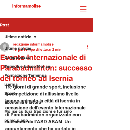
informamolise
Post
Ultime notizie
redazione informamolise
Ultime notizie
19 giu
Tempo di lettura: 2 min
Evento Internazionale di
Campobasso
Parabadminton: successo
Termoli e basso Molise
Formazione Terminus
del torneo ad Isernia
Isernia
Tre giorni di grande sport, inclusione 
Sport
e competizione di altissimo livello 
hanno animato la città di Isernia in 
Economia e lavoro
occasione dell'evento Internazionale 
Molise cultura tradizioni e turismo
di Parabadminton organizzato con 
primo piano
successo dall’ASD ASAM. Un 
appuntamento che ha portato in 