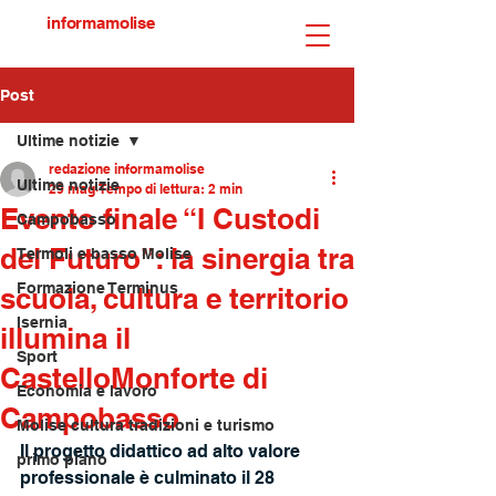
informamolise
Post
Ultime notizie
redazione informamolise
Ultime notizie
29 mag
Tempo di lettura: 2 min
Evento finale “I Custodi
Campobasso
del Futuro”: la sinergia tra
Termoli e basso Molise
Formazione Terminus
scuola, cultura e territorio
Isernia
illumina il
Sport
CastelloMonforte di
Economia e lavoro
Campobasso
Molise cultura tradizioni e turismo
Il progetto didattico ad alto valore 
primo piano
professionale è culminato il 28 