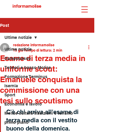
informamolise
Post
Ultime notizie
redazione informamolise
Ultime notizie
19 giu
Tempo di lettura: 2 min
Esame di terza media in
Campobasso
uniforme scout:
Termoli e basso Molise
Formazione Terminus
Emanuele conquista la
Isernia
commissione con una
Sport
tesi sullo scoutismo
Economia e lavoro
C'è chi arriva all'esame di 
Molise cultura tradizioni e turismo
terza media con il vestito 
primo piano
buono della domenica. 