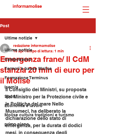
informamolise
Post
Ultime notizie
redazione informamolise
Ultime notizie
10 apr
Tempo di lettura: 1 min
Emergenza frane/ Il CdM
Campobasso
stanzia 20 mln di euro per
Termoli e basso Molise
Formazione Terminus
il Molise
Isernia
Il Consiglio dei Ministri, su proposta 
Sport
del Ministro per la Protezione civile e 
le Politiche del mare Nello 
Economia e lavoro
Musumeci, ha deliberato la 
Molise cultura tradizioni e turismo
dichiarazione dello stato di 
primo piano
emergenza, per la durata di dodici 
mesi, in conseguenza degli 