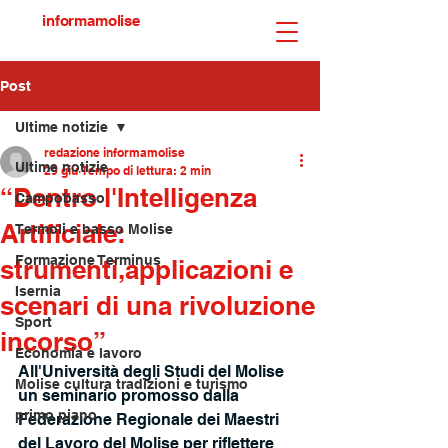
informamolise
Post
Ultime notizie
redazione informamolise
Ultime notizie
29 giu
Tempo di lettura: 2 min
“Dentro l'Intelligenza
Campobasso
Artificiale:
Termoli e basso Molise
Formazione Terminus
strumenti,applicazioni e
Isernia
scenari di una rivoluzione
Sport
incorso”
Economia e lavoro
All'Università degli Studi del Molise 
Molise cultura tradizioni e turismo
un seminario promosso dalla 
primo piano
Federazione Regionale dei Maestri 
del Lavoro del Molise per riflettere 