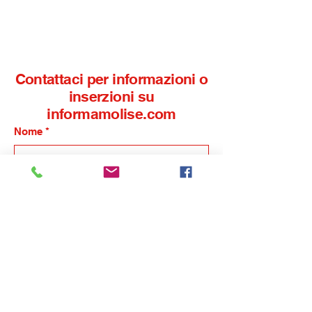
l’IISS Alfano-Perrotta di
finanzieri al re
Termoli selezionato per
aeronavale
la sperimentazione
nazionale del Mim
Contattaci per informazioni o
inserzioni su
informamolise.com
Nome
*
Cognome
*
Email
*
Telefono
*