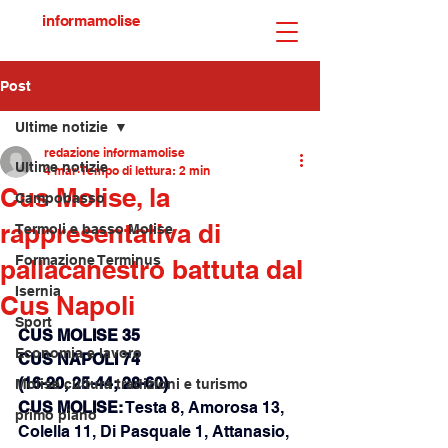
informamolise
Post
Ultime notizie
redazione informamolise
Ultime notizie
4 mar
Tempo di lettura: 2 min
Cus Molise, la
Campobasso
rappresentativa di
Termoli e basso Molise
Formazione Terminus
pallacanestro battuta dal
Isernia
Cus Napoli
Sport
CUS MOLISE 35
Economia e lavoro
CUS NAPOLI 74
(16-20, 25-44; 28-60)
Molise cultura tradizioni e turismo
CUS MOLISE:
 Testa 8, Amorosa 13, 
primo piano
Colella 11, Di Pasquale 1, Attanasio, 