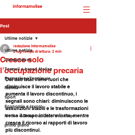
informamolise
Post
Ultime notizie
redazione informamolise
Ultime notizie
2 lug
Tempo di lettura: 2 min
Cresce solo
Campobasso
l’occupazione precaria
Termoli e basso Molise
Formazione Terminus
Dai dati Istat viene fuori che 
diminuisce il lavoro stabile e 
Isernia
aumenta il lavoro discontinuo, i 
Sport
segnali sono chiari: diminuiscono le 
Economia e lavoro
assunzioni stabili e le trasformazioni 
verso il tempo indeterminato, mentre 
Molise cultura tradizioni e turismo
cresce il ricorso ai rapporti di lavoro 
primo piano
più discontinui.