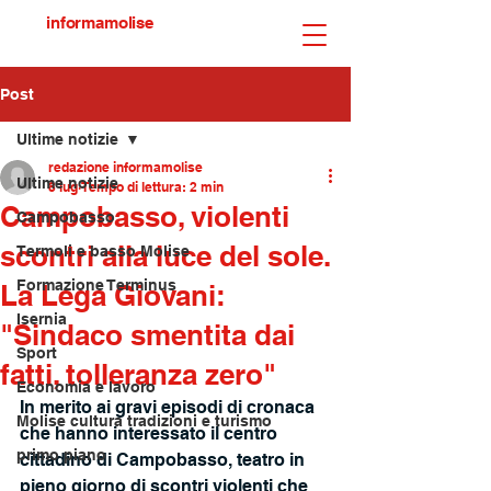
informamolise
Post
Ultime notizie
redazione informamolise
Ultime notizie
8 lug
Tempo di lettura: 2 min
Campobasso, violenti
Campobasso
scontri alla luce del sole.
Termoli e basso Molise
Formazione Terminus
La Lega Giovani:
Isernia
"Sindaco smentita dai
Sport
fatti, tolleranza zero"
Economia e lavoro
In merito ai gravi episodi di cronaca 
Molise cultura tradizioni e turismo
che hanno interessato il centro
primo piano
cittadino di Campobasso, teatro in 
pieno giorno di scontri violenti che 