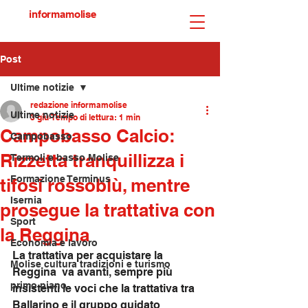
informamolise
Post
Ultime notizie
redazione informamolise
Ultime notizie
3 giu
Tempo di lettura: 1 min
Campobasso Calcio:
Campobasso
Rizzetta tranquillizza i
Termoli e basso Molise
Formazione Terminus
tifosi rossoblù, mentre
Isernia
prosegue la trattativa con
Sport
la Reggina
Economia e lavoro
La trattativa per acquistare la 
Molise cultura tradizioni e turismo
Reggina  va avanti, sempre più 
primo piano
insistenti le voci che
 la trattativa tra 
Ballarino e il gruppo guidato 