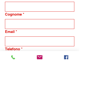
Cognome
*
Email
*
Telefono
*
Nome dell'azienda
Indicaci in breve la tua esigenza, ti
ricontatteremo
*