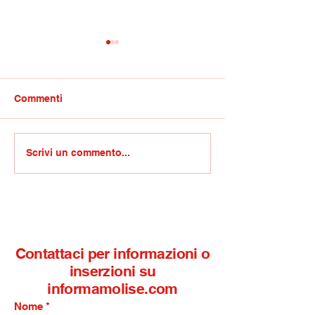
Commenti
Calcio/Aldo Vincenzo
Calendario del
Scrivi un commento...
rinnova la sua
Campionato di 
sponsorizzazione al
NOW 2025/2026.
Campobasso
incontri del
Campobasso
Contattaci per informazioni o
inserzioni su
informamolise.com
Nome
*