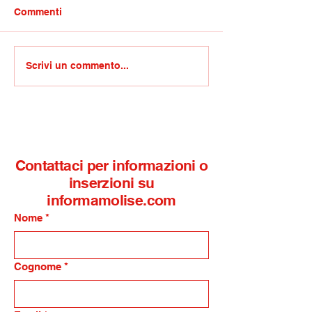
Commenti
Competenze non
GdiF Roan/Rinfo
Scrivi un commento...
cognitive e trasversali:
Termoli, arriva
l’IISS Alfano-Perrotta di
finanzieri al re
Termoli selezionato per
aeronavale
la sperimentazione
nazionale del Mim
Contattaci per informazioni o
inserzioni su
informamolise.com
Nome
*
Cognome
*