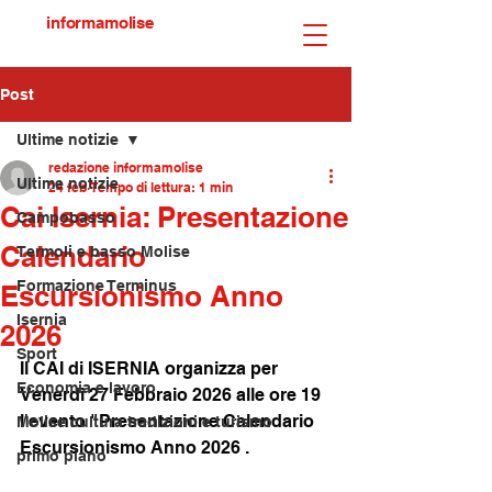
informamolise
Post
Ultime notizie
redazione informamolise
Ultime notizie
24 feb
Tempo di lettura: 1 min
Cai Isernia: Presentazione
Campobasso
Calendario
Termoli e basso Molise
Formazione Terminus
Escursionismo Anno
Isernia
2026
Sport
Il CAI di ISERNIA organizza per 
Economia e lavoro
Venerdi 27 Febbraio 2026 alle ore 19 
l'evento "Presentazione Calendario 
Molise cultura tradizioni e turismo
Escursionismo Anno 2026 . 
primo piano