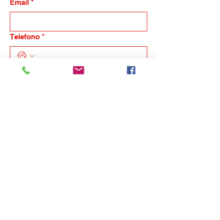
Email
*
Telefono
*
Nome dell'azienda
Indicaci in breve la tua esigenza, ti
ricontatteremo
*
Invia
Informamolise