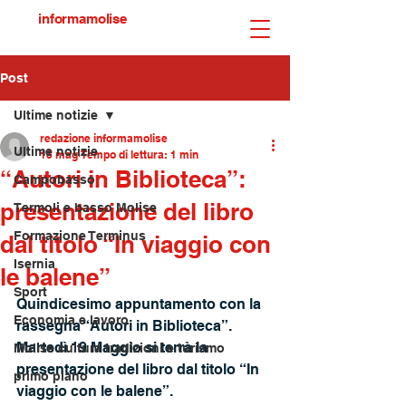
informamolise
Post
Ultime notizie
redazione informamolise
Ultime notizie
18 mag
Tempo di lettura: 1 min
“Autori in Biblioteca”:
Campobasso
presentazione del libro
Termoli e basso Molise
Formazione Terminus
dal titolo “In viaggio con
Isernia
le balene”
Sport
Quindicesimo appuntamento con la 
Economia e lavoro
rassegna “Autori in Biblioteca”.
Martedì 19 Maggio si terrà la 
Molise cultura tradizioni e turismo
presentazione del libro dal titolo “In 
primo piano
viaggio con le balene”. 