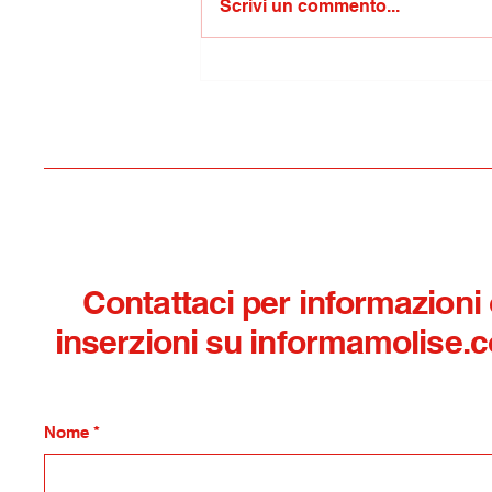
Scrivi un commento...
Musica in Villa/concerto “Il
santo sforzo di capire cosa
sia l’amore”, un intenso
viaggio musicale firmato da
Samuele Mele
Contattaci per informazioni
inserzioni su informamolise.
Nome
*