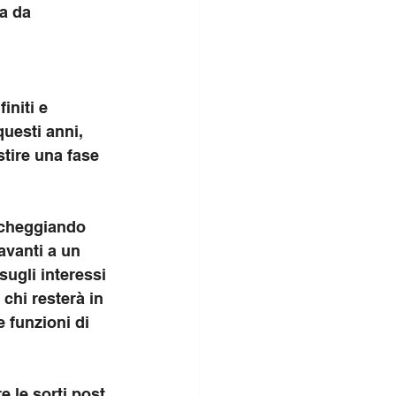
a da 
initi e 
questi anni, 
tire una fase 
ccheggiando 
avanti a un 
ugli interessi 
 chi resterà in 
 funzioni di 
e le sorti post 