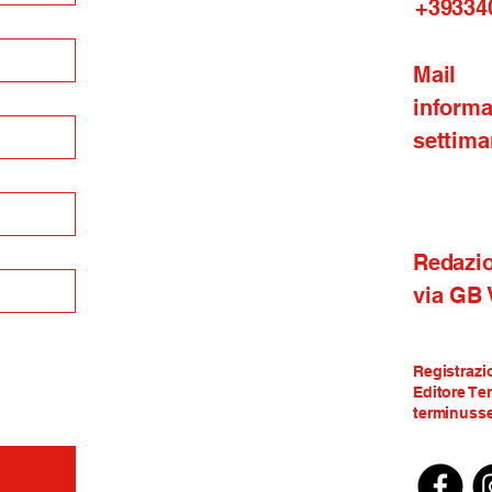
+39334
Mail
inform
settima
Redazi
via GB
Registrazi
Editore Te
terminusse