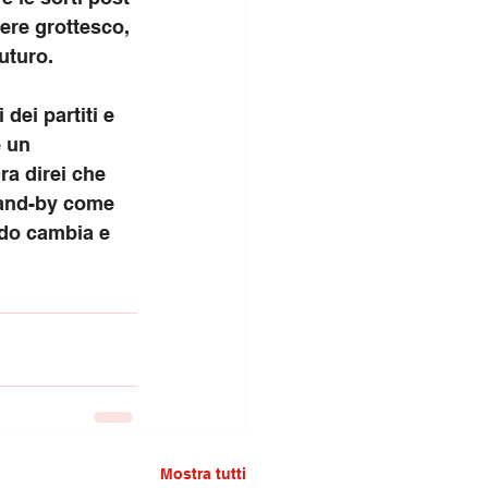
ere grottesco, 
uturo.
dei partiti e 
 un 
a direi che 
tand-by come 
ndo cambia e 
Mostra tutti