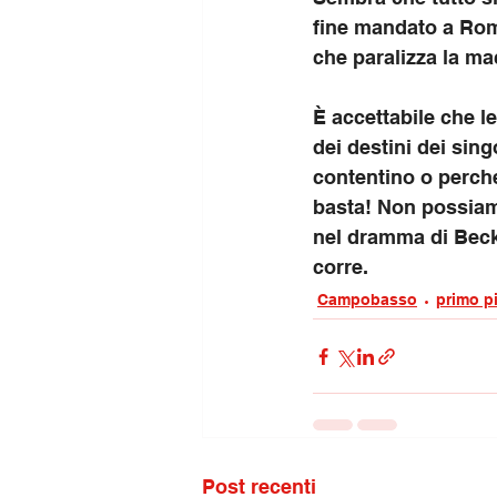
fine mandato a Rom
che paralizza la ma
È accettabile che le
dei destini dei sing
contentino o perché
basta! Non possiam
nel dramma di Becke
corre.
Campobasso
primo p
Post recenti