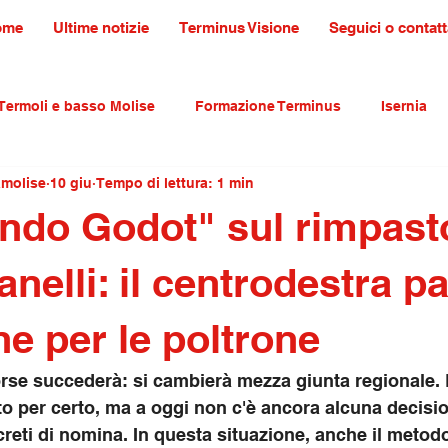
ome
Ultime notizie
Terminus Visione
Seguici o contatt
Termoli e basso Molise
Formazione Terminus
Isernia
amolise
10 giu
Tempo di lettura: 1 min
ultura tradizioni e turismo
primo piano
ndo Godot" sul rimpast
anelli: il centrodestra p
ne per le poltrone
rse succederà: si cambierà mezza giunta regionale. 
o per certo, ma a oggi non c'è ancora alcuna decisi
creti di nomina. In questa situazione, anche il metodo