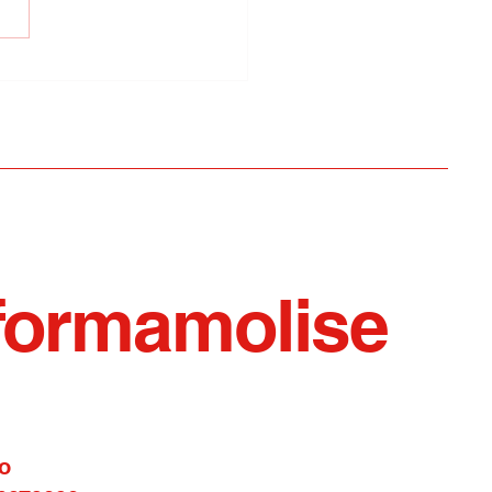
el del Giudice/Nasce
olati, il primo podcast
racconta le aree interne
formamolise
o