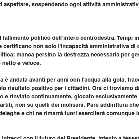
d aspettare, sospendendo ogni attività amministrativ
l fallimento politico dell’intero centrodestra. Tempi inf
le certificano non solo l'incapacità amministrativa di 
itica; manca persino la destrezza necessaria per ges
 netto e veloce.
è andata avanti per anni con l'acqua alla gola, tra
o risultato positivo per i cittadini. Ora ci troviamo d
 e rinviato continuamente, giocato esclusivamente s
partiti, non su quelli dei molisani. Pare addirittura che
eleghe e chi ne rimarrà fuori eserciterà comunque le
intrecci con il futuro del Presidente, intento a tesser