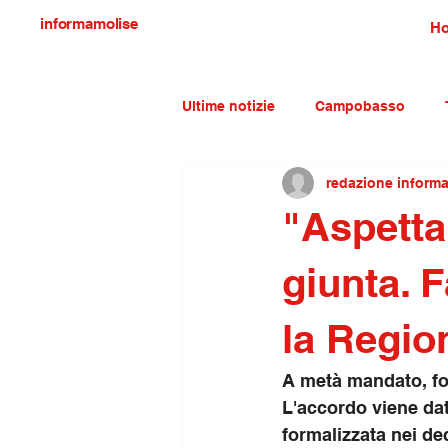
informamolise
H
Ultime notizie
Campobasso
redazione inform
Economia e lavoro
Molise c
"Aspetta
giunta. F
la Regio
A metà mandato, fo
L'accordo viene dat
formalizzata nei de