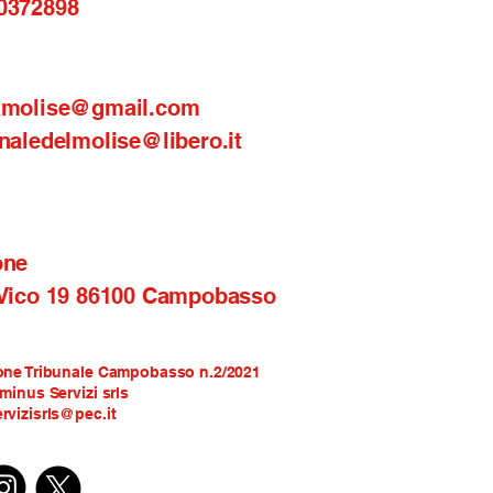
0372898
amolise@gmail.com
naledelmolise@libero.it
one
 Vico 19 86100 Campobasso
one Tribunale Campobasso n.2/2021
rminus Servizi srls
rvizisrls@pec.it