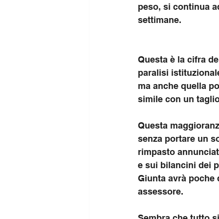
peso, si continua a
settimane. 
Questa è la cifra de
paralisi istituziona
ma anche quella pol
simile con un taglio
Questa maggioranza 
senza portare un sol
rimpasto annunciato
e sui bilancini dei 
Giunta avrà poche d
assessore.
Sembra che tutto si 