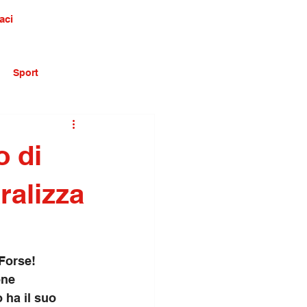
aci
Sport
o di
aralizza
Forse! 
one 
 ha il suo 