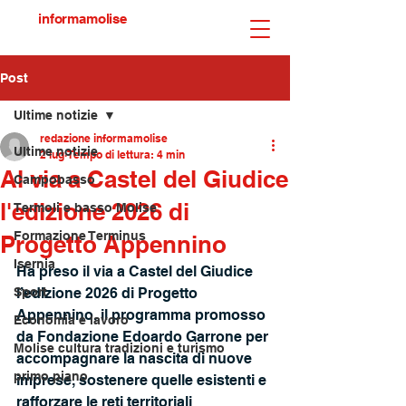
informamolise
Post
Ultime notizie
redazione informamolise
Ultime notizie
2 lug
Tempo di lettura: 4 min
Al via a Castel del Giudice
Campobasso
l'edizione 2026 di
Termoli e basso Molise
Formazione Terminus
Progetto Appennino
Isernia
Ha preso il via a Castel del Giudice 
Sport
l’edizione 2026 di Progetto 
Appennino, il programma promosso 
Economia e lavoro
da Fondazione Edoardo Garrone per 
Molise cultura tradizioni e turismo
accompagnare la nascita di nuove 
primo piano
imprese, sostenere quelle esistenti e 
rafforzare le reti territoriali