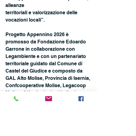
alleanze
territoriali e valorizzazione delle 
vocazioni locali”.
Progetto Appennino 2026 è 
promosso da Fondazione Edoardo 
Garrone in collaborazione con 
Legambiente e con un partenariato 
territoriale guidato dal Comune di 
Castel del Giudice e composto da 
GAL Alto Molise, Provincia di Isernia, 
Confcooperative Molise, Legacoop 
Molise, CIA– Agricoltori Italiani 
Molise, Caseificio Di Nucci, Marinelli 
Pontificia Fonderia di Campane, 
Università degli Studi del Molise 
(UNIMOL), Centro Biocult e Casa 
Frezza.