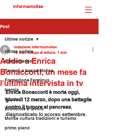
informamolise
Post
Ultime notizie
redazione informamolise
Ultime notizie
12 mar
Tempo di lettura: 1 min
Addio a Enrica
Campobasso
Bonaccorti, un mese fa
Termoli e basso Molise
Formazione Terminus
l'ultima intervista in tv
Isernia
Enrica Bonaccorti è morta oggi, 
Sport
giovedì 12 marzo, dopo una battaglia 
contro il tumore al pancreas
, 
Economia e lavoro
diagnosticato lo scorso settembre.
Molise cultura tradizioni e turismo
primo piano