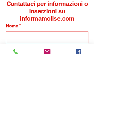
Contattaci per informazioni o
inserzioni su
informamolise.com
Nome
*
Cognome
*
Email
*
Telefono
*
Nome dell'azienda
Indicaci in breve la tua esigenza, ti