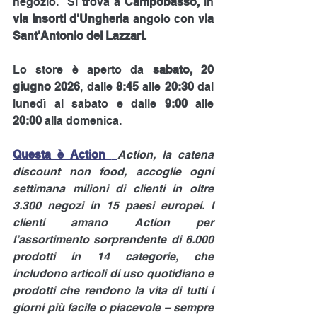
negozio.  Si trova a 
Campobasso, 
in 
via Insorti d'Ungheria 
angolo con 
via 
Sant'Antonio dei Lazzari. 
Lo store è aperto da 
sabato, 20 
giugno 2026
, dalle 
8:45
 alle 
20:30 
dal 
lunedì al sabato e dalle 
9:00
 alle 
20:00 
alla domenica. 
Questa è Action 
Action, la catena 
discount non food, accoglie ogni 
settimana milioni di clienti in oltre 
3.300 negozi in 15 paesi europei. I 
clienti amano Action per 
l’assortimento sorprendente di 6.000 
prodotti in 14 categorie, che 
includono articoli di uso quotidiano e 
prodotti che rendono la vita di tutti i 
giorni più facile o piacevole – sempre 