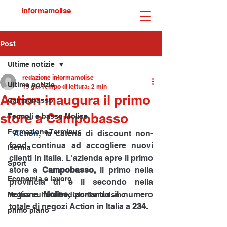
informamolise
Post
Ultime notizie
redazione informamolise
Ultime notizie
19 giu
Tempo di lettura: 2 min
Action inaugura il primo
Campobasso
store a Campobasso
Termoli e basso Molise
Formazione Terminus
Action
, la catena di discount non-
food continua ad accogliere nuovi 
Isernia
clienti in Italia. L'azienda apre il primo 
Sport
store a 
Campobasso, 
il primo nella 
Economia e lavoro
provincia di e il secondo nella 
regione 
Molise,
 portando il numero 
Molise cultura tradizioni e turismo
totale di negozi Action in Italia a 
234.
primo piano