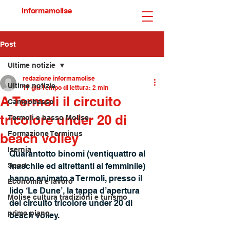
informamolise
Post
Ultime notizie
redazione informamolise
Ultime notizie
17 giu
Tempo di lettura: 2 min
A Termoli il circuito
Campobasso
tricolore under 20 di
Termoli e basso Molise
Formazione Terminus
beach volley
Isernia
Quarantotto binomi (ventiquattro al 
Sport
maschile ed altrettanti al femminile) 
hanno animato a Termoli, presso il 
Economia e lavoro
lido ‘Le Dune’, la tappa d’apertura 
Molise cultura tradizioni e turismo
del circuito tricolore under 20 di 
primo piano
beach volley.