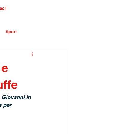
aci
Sport
 e
uffe
 Giovanni in 
 per 