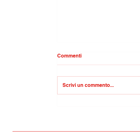
Commenti
Scrivi un commento...
Musica in Villa/concerto “Il
santo sforzo di capire cosa
sia l’amore”, un intenso
viaggio musicale firmato da
Samuele Mele