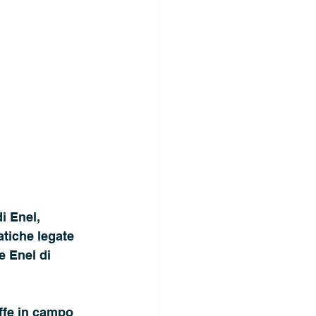
i Enel, 
tiche legate 
e Enel di 
uffe in campo 