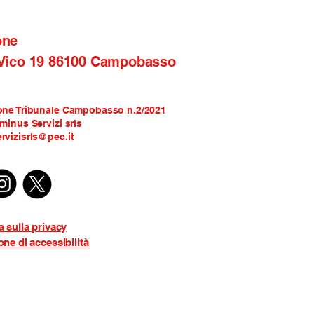
one
 Vico 19 86100 Campobasso
one Tribunale Campobasso n.2/2021
rminus Servizi srls
rvizisrls@pec.it
a sulla privacy
one di accessibilità