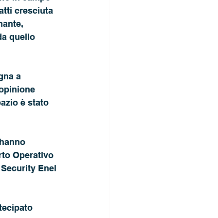
atti cresciuta 
mante, 
da quello 
gna a 
’opinione 
azio è stato 
 hanno 
rto Operativo 
Security Enel 
tecipato 