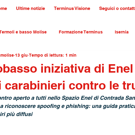
ome
Ultime notizie
Terminus Visione
Seguici o contatt
Termoli e basso Molise
Formazione Terminus
Isernia
amolise
13 giu
Tempo di lettura: 1 min
ultura tradizioni e turismo
primo piano
asso iniziativa di Enel
carabinieri contro le tr
ntro aperto a tutti nello Spazio Enel di Contrada San
a riconoscere spoofing e phishing: una guida pratica
i più diffusi