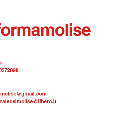
formamolise
o
0372898
amolise@gmail.com
naledelmolise@libero.it