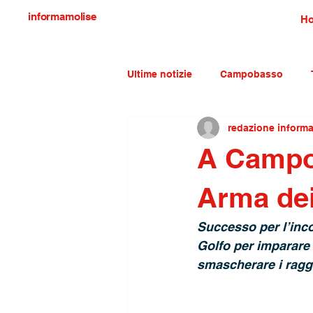
informamolise
H
Ultime notizie
Campobasso
redazione inform
Economia e lavoro
Molise c
A Campob
Arma dei 
Successo per l’inco
Golfo per imparare 
smascherare i raggir