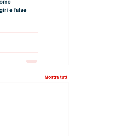
come 
iri e false 
Mostra tutti