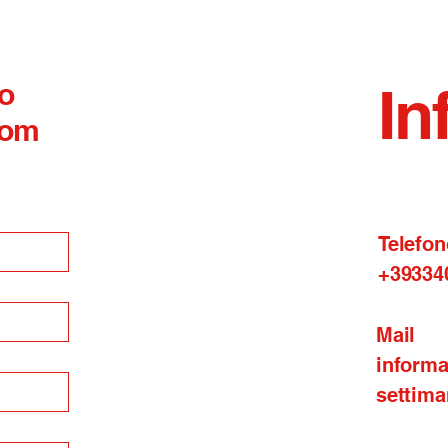
 o
In
com
Telefon
+39334
Mail
inform
settima