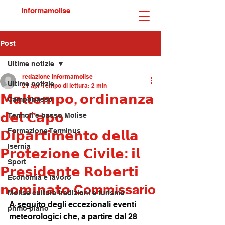
informamolise
Post
Ultime notizie
redazione informamolise
Ultime notizie
21 apr
Tempo di lettura: 2 min
𝗠𝗮𝗹𝘁𝗲𝗺𝗽𝗼, 𝗼𝗿𝗱𝗶𝗻𝗮𝗻𝘇𝗮
Campobasso
𝗱𝗲𝗹 𝗖𝗮𝗽𝗼
Termoli e basso Molise
Formazione Terminus
𝗗𝗶𝗽𝗮𝗿𝘁𝗶𝗺𝗲𝗻𝘁𝗼 𝗱𝗲𝗹𝗹𝗮
Isernia
𝗣𝗿𝗼𝘁𝗲𝘇𝗶𝗼𝗻𝗲 𝗖𝗶𝘃𝗶𝗹𝗲: 𝗶𝗹
Sport
𝗣𝗿𝗲𝘀𝗶𝗱𝗲𝗻𝘁𝗲 𝗥𝗼𝗯𝗲𝗿𝘁𝗶
Economia e lavoro
𝗻𝗼𝗺𝗶𝗻𝗮𝘁𝗼 Commissario
Molise cultura tradizioni e turismo
A seguito degli eccezionali eventi 
primo piano
meteorologici che, a partire dal 28 