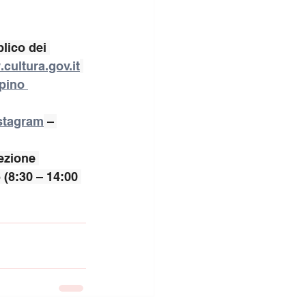
lico dei 
.cultura.gov.it
pino 
stagram
 – 
ezione 
 (8:30 – 14:00 