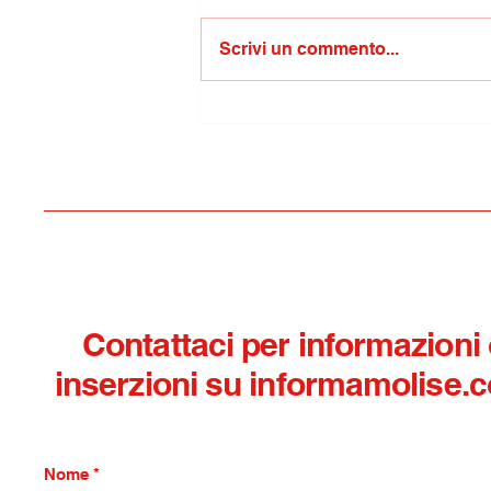
Scrivi un commento...
Musica in Villa/concerto “Il
santo sforzo di capire cosa
sia l’amore”, un intenso
viaggio musicale firmato da
Samuele Mele
Contattaci per informazioni
inserzioni su informamolise.
Nome
*