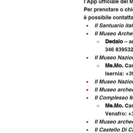
l’App ufficiale del M
Per prenotare o chi
è possibile contatta
Il Santuario it
Il Museo Arche
Dedalo
 – a
346 839532
Il Museo Nazion
Me.Mo
.
 Can
Isernia: +
Il Museo Nazio
Il Museo archeo
Il Complesso M
Me.Mo
.
 Can
Venafro: +
Il Museo arche
Il Castello Di