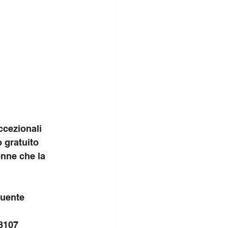
ccezionali 
 gratuito 
onne che la 
uente 
8107