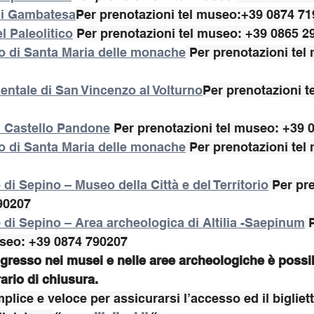
di Gambatesa
Per prenotazioni tel museo:+39 0874 7
 Paleolitico
 Per prenotazioni tel museo: +39 0865 2
 di Santa Maria delle monache
 Per prenotazioni tel
tale di San Vincenzo al Volturno
Per prenotazioni t
i Castello Pandone
 Per prenotazioni tel museo: +39 
 di Santa Maria delle monache
 Per prenotazioni tel
di Sepino – Museo della Città e del Territorio
 Per pre
90207
di Sepino – Area archeologica di Altilia -Saepinum
 
useo: +39 0874 790207
gresso nei musei e nelle aree archeologiche è possibi
ario di chiusura.
lice e veloce per assicurarsi l’accesso ed il biglietto