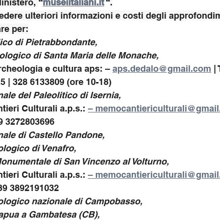
inistero, 
“
museiitaliani.it
 “
.
edere ulteriori informazioni e costi degli approfondim
re per:
alico di Pietrabbondante,
ologico di Santa Maria delle Monache,
rcheologia e cultura aps: – 
aps.dedalo@gmail.com
 |
5 | 328 6133809 (ore 10-18)
ale del Paleolitico di Isernia,
tieri Culturali a.p.s.: 
– 
memocantiericulturali@gmai
39 3272803696
nale di Castello Pandone,
logico di Venafro,
onumentale di San Vincenzo al Volturno,
tieri Culturali a.p.s.: 
– 
memocantiericulturali@gmai
39 3892191032
ologico nazionale di Campobasso,
 Capua a Gambatesa (CB),