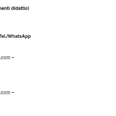
enti didattici 
 Tel./WhatsApp 
l.com
 – 
l.com
 – 