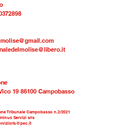
o
0372898
amolise@gmail.com
naledelmolise@libero.it
one
 Vico 19 86100 Campobasso
one Tribunale Campobasso n.2/2021
rminus Servizi srls
rvizisrls@pec.it