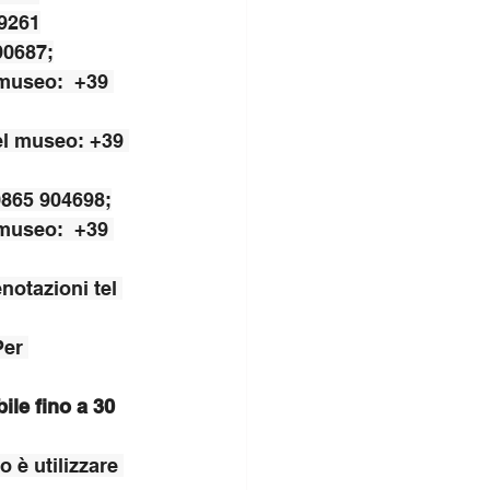
19261
90687;
 museo:  +39 
el museo: +39 
0865 904698;
 museo:  +39 
notazioni tel 
Per 
le fino a 30 
 è utilizzare 