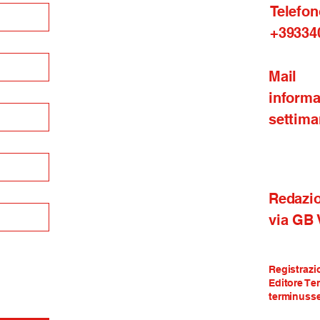
Telefon
+39334
Mail
inform
settima
Redazi
via GB
Registrazi
Editore Te
terminusse