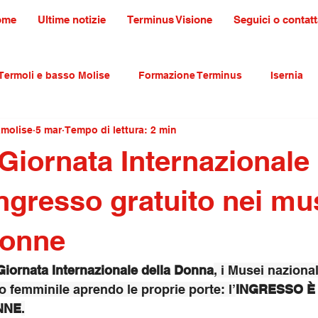
ome
Ultime notizie
Terminus Visione
Seguici o contatt
Termoli e basso Molise
Formazione Terminus
Isernia
amolise
5 mar
Tempo di lettura: 2 min
ultura tradizioni e turismo
primo piano
Giornata Internazionale 
ngresso gratuito nei mu
donne
Giornata Internazionale della Donna
, i Musei nazional
o femminile aprendo le proprie porte: l’
INGRESSO È
NNE
.