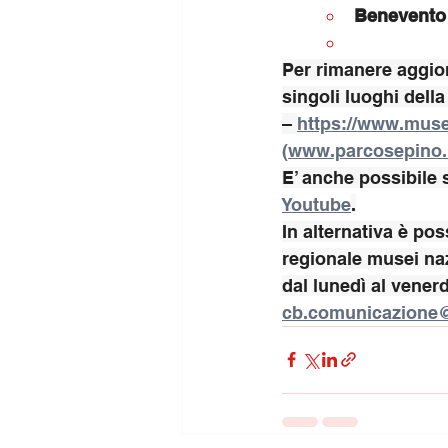
Benevento
Per rimanere aggiorn
singoli luoghi della 
– 
https://www.musei
(
www.parcosepino.
E’ anche possibile s
Youtube
.
In alternativa è pos
regionale musei naz
dal lunedì al venerdì
cb.comunicazione@c