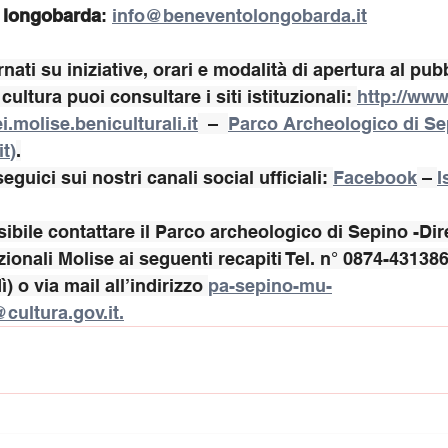
 longobarda
: 
info@beneventolongobarda.it
ati su iniziative, orari e modalità di apertura al pubb
cultura puoi consultare i siti istituzionali: 
http://www
.molise.beniculturali.it
  –  
Parco Archeologico di Se
it
)
.
eguici sui nostri canali social ufficiali: 
Facebook
 – 
I
sibile contattare il Parco archeologico di Sepino -Dir
ionali Molise ai seguenti recapiti Tel. n° 0874-431386
) o via mail all’indirizzo 
pa-sepino-mu-
ultura.gov.it
.