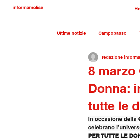
informamolise
H
Ultime notizie
Campobasso
redazione inform
Economia e lavoro
Molise c
8 marzo 
Donna: i
tutte le 
In occasione della 
celebrano l’univers
PER TUTTE LE DO