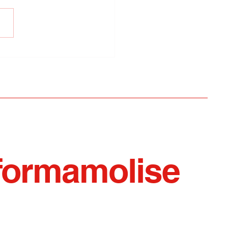
el del Giudice/Nasce
olati, il primo podcast
racconta le aree interne
formamolise