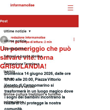
informamolise
Post
Ultime notizie
redazione informamolise
Ultime notizie
11 giu
Tempo di lettura: 2 min
Un pomeriggio che può
Campobasso
salvare vite: torna
Termoli e basso Molise
Formazione Terminus
GRISULANDIA!
Isernia
Domenica 14 giugno 2026, dalle ore 
Sport
17:30 alle 20:00, Piazza Vittorio 
Veneto di Campomarino si 
Economia e lavoro
trasformerà in un luogo magico dove 
Molise cultura tradizioni e turismo
i sogni dei bambini incontrano la 
primo piano
realtà di chi protegge la nostra 
comunità. 