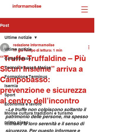
informamolise
Post
Ultime notizie
redazione informamolise
Ultime notizie
17 giu
Tempo di lettura: 1 min
“Truffe Truffaldine – Più
Campobasso
Sicuri Insieme” arriva a
Termoli e basso Molise
Formazione Terminus
Campobasso:
Isernia
prevenzione e sicurezza
Sport
al centro dell’incontro
Economia e lavoro
«
Le truffe non colpiscono soltanto il 
Molise cultura tradizioni e turismo
patrimonio delle persone, ma spesso 
primo piano
minano la loro serenità e il senso di 
sicurezza. Per questo informare e 