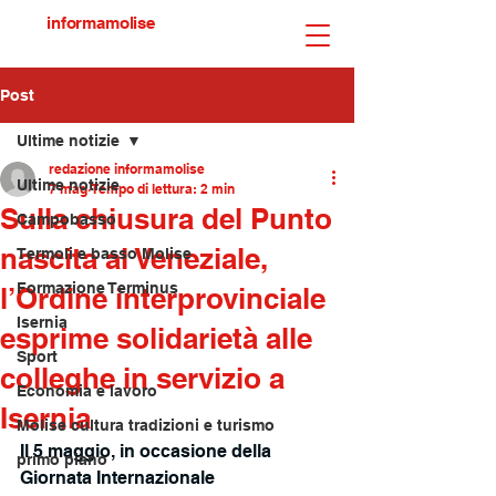
informamolise
Post
Ultime notizie
redazione informamolise
Ultime notizie
7 mag
Tempo di lettura: 2 min
Sulla chiusura del Punto
Campobasso
nascita al Veneziale,
Termoli e basso Molise
Formazione Terminus
l’Ordine interprovinciale
Isernia
esprime solidarietà alle
Sport
colleghe in servizio a
Economia e lavoro
Isernia
Molise cultura tradizioni e turismo
Il 5 maggio, in occasione della 
primo piano
Giornata Internazionale 