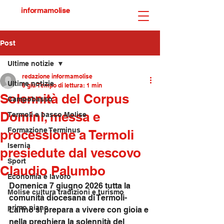
informamolise
Post
Ultime notizie
redazione informamolise
Ultime notizie
6 giu
Tempo di lettura: 1 min
Solennità del Corpus
Campobasso
Domini, messa e
Termoli e basso Molise
Formazione Terminus
processione a Termoli
Isernia
presiedute dal vescovo
Sport
Claudio Palumbo
Economia e lavoro
Domenica 7 giugno 2026 tutta la 
Molise cultura tradizioni e turismo
comunità diocesana di Termoli-
primo piano
Larino si prepara a vivere con gioia e 
nella preghiera la solennità del 