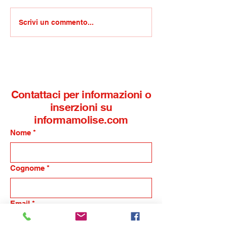
Competenze non
GdiF Roan/Rinfo
Scrivi un commento...
cognitive e trasversali:
Termoli, arriva
l’IISS Alfano-Perrotta di
finanzieri al re
Termoli selezionato per
aeronavale
la sperimentazione
nazionale del Mim
Contattaci per informazioni o
inserzioni su
informamolise.com
Nome
*
Cognome
*
Email
*