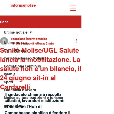
informamolise
Post
Ultime notizie
redazione informamolise
Ultime notizie
19 giu
Tempo di lettura: 2 min
Sanità Molise/UGL Salute
Campobasso
lancia la mobilitazione. La
Termoli e basso Molise
Formazione Terminus
salute non è un bilancio, il
Isernia
24 giugno sit-in al
Sport
Cardarelli
Economia e lavoro
Il sindacato chiama a raccolta 
Molise cultura tradizioni e turismo
cittadini, lavoratori e istituzioni: 
primo piano
«Difendere l'Hub di
Campobasso significa difendere il 