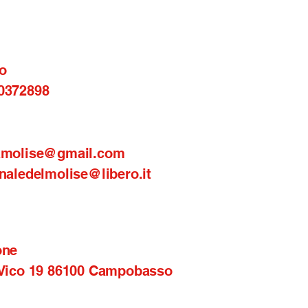
o
0372898
amolise@gmail.com
naledelmolise@libero.it
one
 Vico 19 86100 Campobasso