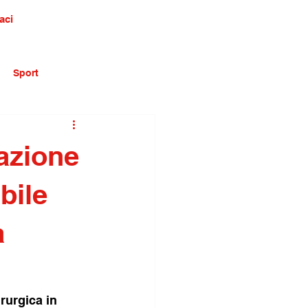
aci
Sport
vazione
bile
a
rurgica in 