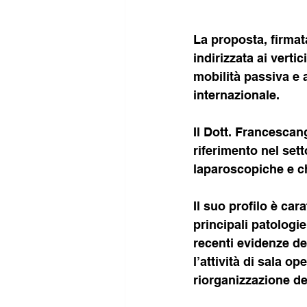
La proposta, firmata
indirizzata ai verti
mobilità passiva e a
internazionale.
Il Dott. Francescang
riferimento nel set
laparoscopiche e ch
Il suo profilo è car
principali patologi
recenti evidenze del
l’attività di sala o
riorganizzazione de