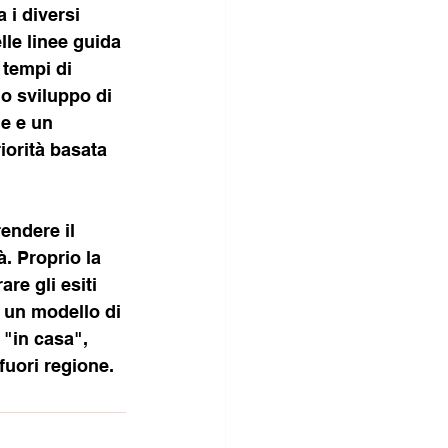
 i diversi 
lle linee guida 
 tempi di 
lo sviluppo di 
e e un 
iorità basata 
endere il 
. Proprio la 
re gli esiti 
 un modello di 
 "in casa", 
 fuori regione.