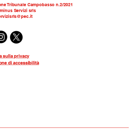
one Tribunale Campobasso n.2/2021
rminus Servizi srls
rvizisrls@pec.it
a sulla privacy
one di accessibilità