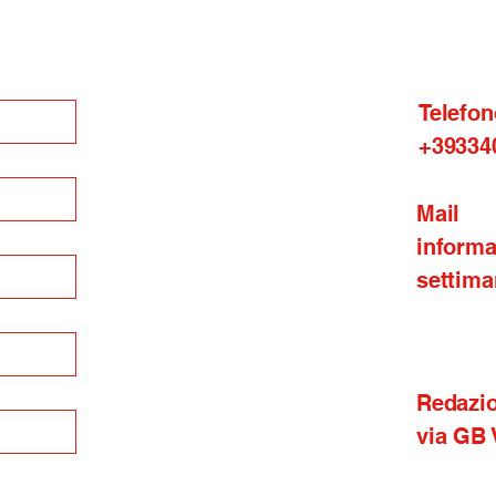
Telefon
+39334
Mail
inform
settima
Redazi
via GB