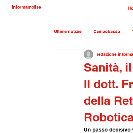
informamolise
H
Ultime notizie
Campobasso
redazione inform
Economia e lavoro
Molise c
Sanità, i
Il dott.
della Re
Robotica
Un passo decisivo v