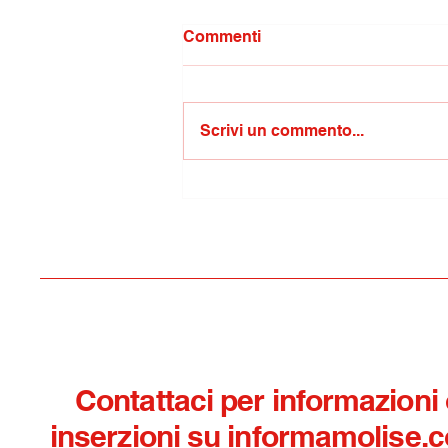
Commenti
Scrivi un commento...
Sosta autobus SATI Spa a
Lucito: presentato ricorso
al Prefetto di Campobasso
contro l'ordinanza
sindacale
Contattaci per informazioni
inserzioni su informamolise.