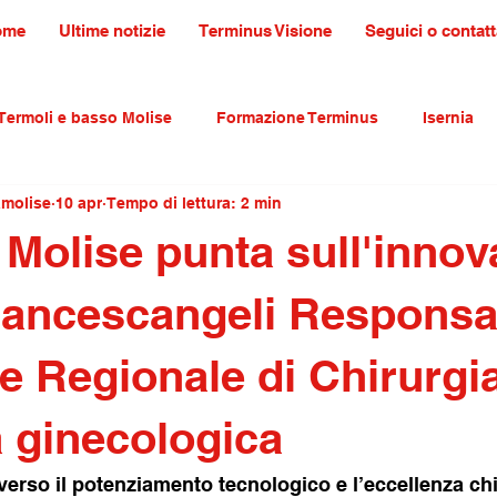
ome
Ultime notizie
Terminus Visione
Seguici o contatt
Termoli e basso Molise
Formazione Terminus
Isernia
amolise
10 apr
Tempo di lettura: 2 min
ultura tradizioni e turismo
primo piano
l Molise punta sull'inno
 Francescangeli Responsa
te Regionale di Chirurgi
 ginecologica
erso il potenziamento tecnologico e l’eccellenza chi