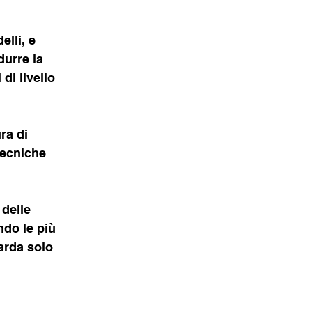
lli, e 
durre la 
di livello 
ra di 
tecniche 
 delle 
do le più 
arda solo 