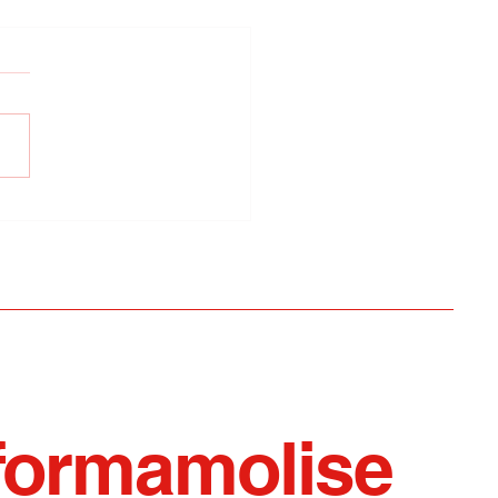
la Lanza Azione Civile:
pobasso non è più una
 sicura.Il Sindaco si
tta
formamolise