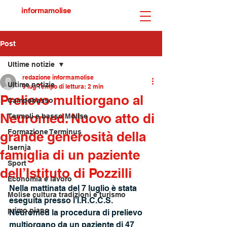
informamolise
Post
Ultime notizie
redazione informamolise
Ultime notizie
9 lug
Tempo di lettura: 2 min
Prelievo multiorgano al
Campobasso
Neuromed. Nuovo atto di
Termoli e basso Molise
Formazione Terminus
grande generosità della
Isernia
famiglia di un paziente
Sport
dell’Istituto di Pozzilli
Economia e lavoro
Nella mattinata del 7 luglio è stata 
Molise cultura tradizioni e turismo
eseguita presso l’I.R.C.C.S. 
primo piano
Neuromed la procedura di prelievo 
multiorgano da un paziente di 47 