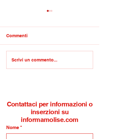
Commenti
Sagra della soppressata,
Covid/Gravina:
Scrivi un commento...
oggi la quinta edizione a
processi politic
Mirabello Sannitico
travestiti da m
Contattaci per informazioni o
inserzioni su
informamolise.com
Nome
*