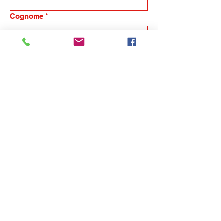
Cognome
*
Email
*
Telefono
*
Nome dell'azienda
Indicaci in breve la tua esigenza, ti
ricontatteremo
*