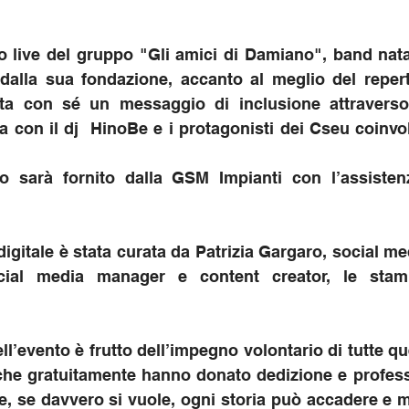
o live del gruppo "Gli amici di Damiano", band nata 
dalla sua fondazione, accanto al meglio del reperto
orta con sé un messaggio di inclusione attraverso
ta con il dj  HinoBe e i protagonisti dei Cseu coinvol
o sarà fornito dalla GSM Impianti con l’assistenza
gitale è stata curata da Patrizia Gargaro, social medi
cial media manager e content creator, le stam
l’evento è frutto dell’impegno volontario di tutte que
ni che gratuitamente hanno donato dedizione e professi
 se davvero si vuole, ogni storia può accadere e me