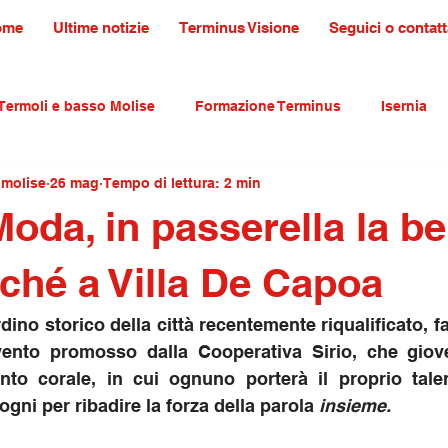
ome
Ultime notizie
Terminus Visione
Seguici o contatt
Termoli e basso Molise
Formazione Terminus
Isernia
amolise
26 mag
Tempo di lettura: 2 min
ultura tradizioni e turismo
primo piano
Moda, in passerella la be
iché a Villa De Capoa
evento promosso dalla Cooperativa Sirio, che giov
to corale, in cui ognuno porterà il proprio talent
ogni per ribadire la forza della parola 
insieme.  