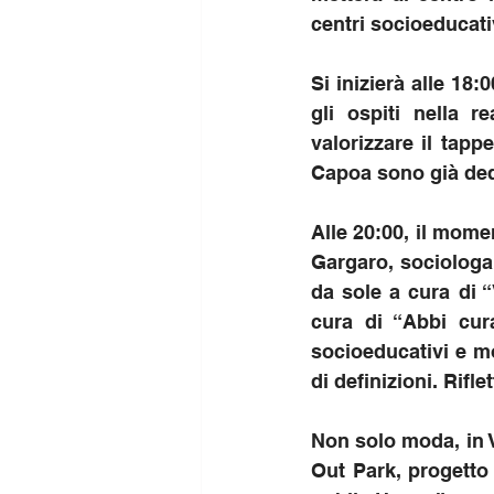
centri socioeducativ
Si inizierà alle 18:
gli ospiti nella r
valorizzare il tappe
Capoa sono già dedi
Alle 20:00, il momen
Gargaro, sociologa 
da sole a cura di “
cura di “Abbi cura
socioeducativi e mo
di definizioni. Rifle
Non solo moda, in V
Out Park, progetto 