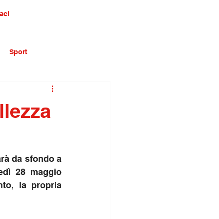
aci
Sport
llezza
Villa de Capoa, giardino storico della città recentemente riqualificato, farà da sfondo a 
edì 28 maggio 
o, la propria 