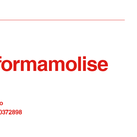
memoria
formamolise
o
0372898