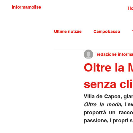
informamolise
H
Ultime notizie
Campobasso
redazione inform
Economia e lavoro
Molise c
Oltre la 
senza cl
Oltre la moda
, l'
proporrà un raccon
passione, i propri s