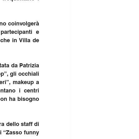
ano coinvolgerà 
partecipanti e 
che in Villa de 
ata da Patrizia 
, gli occhiali 
eri”, makeup a 
tano i centri 
non ha bisogno 
dello staff di 
i “Zasso funny 