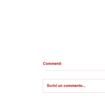
Commenti
Scrivi un commento...
Oculistica del San Timoteo:
arrivano i dottori di Marco e