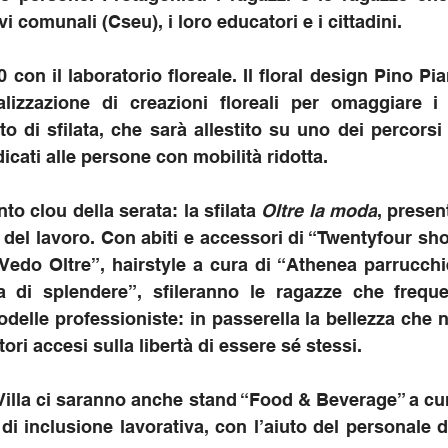
i comunali (Cseu), i loro educatori e i cittadini.
00 con il laboratorio floreale. Il floral design Pino Pi
ealizzazione di creazioni floreali per omaggiare i 
to di sfilata, che sarà allestito su uno dei percorsi 
cati alle persone con mobilità ridotta.
to clou della serata: la sfilata 
Oltre la moda
, present
del lavoro. Con abiti e accessori di “Twentyfour shop”
Vedo Oltre”, hairstyle a cura di “Athenea parrucchi
 di splendere”, sfileranno le ragazze che frequen
delle professioniste: in passerella la bellezza che 
ttori accesi sulla libertà di essere sé stessi.
illa ci saranno anche stand “Food & Beverage” a cura 
di inclusione lavorativa, con l’aiuto del personale d