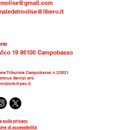
amolise@gmail.com
naledelmolise@libero.it
one
 Vico 19 86100 Campobasso
one Tribunale Campobasso n.2/2021
rminus Servizi srls
rvizisrls@pec.it
a sulla privacy
one di accessibilità