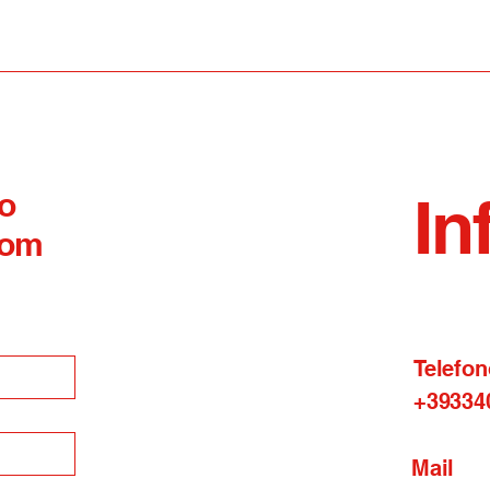
Mirabello Sannitico
da 
 o
In
com
Telefon
+39334
Mail