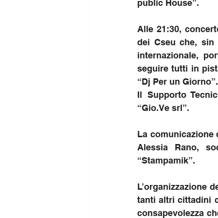
public House”.
Alle 21:30, concert
dei Cseu che, sin 
internazionale, p
seguire tutti in pis
“Dj Per un Giorno”.
Il Supporto Tecnic
“
Gio.Ve
 srl”. 
La comunicazione di
Alessia Rano, so
“Stampamik”.
L’organizzazione del
tanti altri cittadi
consapevolezza che,