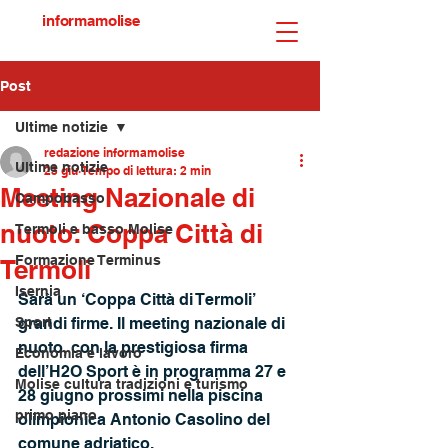
informamolise
Post
Ultime notizie
redazione informamolise
Ultime notizie
23 giu
Tempo di lettura: 2 min
Meeting Nazionale di
Campobasso
nuoto: Coppa Città di
Termoli e basso Molise
Formazione Terminus
Termoli
Isernia
Sarà un ‘Coppa Città di Termoli’ 
Sport
grandi firme. Il meeting nazionale di 
nuoto, con la prestigiosa firma 
Economia e lavoro
dell’H2O Sport è in programma 27 e 
Molise cultura tradizioni e turismo
28 giugno prossimi nella piscina 
primo piano
olimpionica Antonio Casolino del 
comune adriatico. 