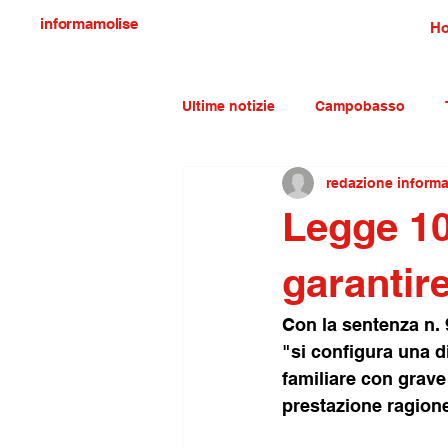
informamolise
H
Ultime notizie
Campobasso
redazione inform
Economia e lavoro
Molise c
Legge 104
garantire
Con la sentenza n. 
"si configura una d
familiare con grave 
prestazione ragione