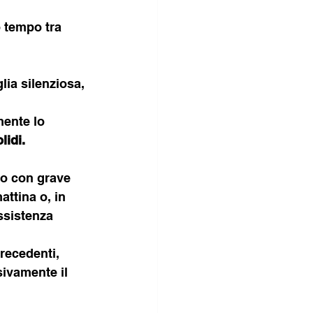
o tempo tra 
lia silenziosa, 
ente lo 
lidi.
io con grave 
attina o, in 
ssistenza 
recedenti, 
ivamente il 