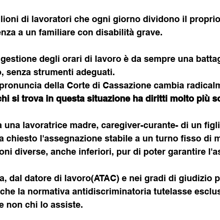
ilioni di lavoratori che ogni giorno dividono il propri
enza a un familiare con disabilità grave.
a gestione degli orari di lavoro è da sempre una battag
, senza strumenti adeguati.
 pronuncia della Corte di Cassazione cambia radicalm
chi si trova in questa situazione ha diritti molto più so
 una lavoratrice madre, caregiver-curante- di un figl
a chiesto l'assegnazione stabile a un turno fisso di m
i diverse, anche inferiori, pur di poter garantire l'a
a, dal datore di lavoro(ATAC) e nei gradi di giudizio p
che la normativa antidiscriminatoria tutelasse esclus
e non chi lo assiste.