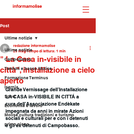
informamolise
Post
Ultime notizie
redazione informamolise
Ultime notizie
29 mag
Tempo di lettura: 1 min
" La Casa in-visibile in
Campobasso
città", installazione a cielo
Termoli e basso Molise
Formazione Terminus
aperto
Isernia
Grande Vernissage dell’Installazione 
Sport
LA CASA in-VISIBILE IN CITTÁ a 
cura dell’Associazione Endèkate 
Economia e lavoro
impegnata da anni in mirate Azioni 
Molise cultura tradizioni e turismo
sociali e culturali per e con i detenuti 
primo piano
e gli ex detenuti di Campobasso.