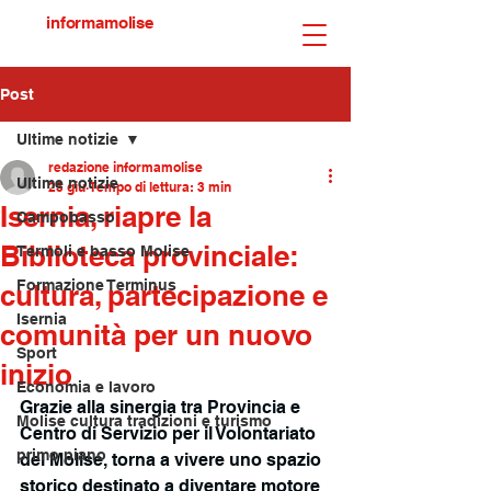
informamolise
Post
Ultime notizie
redazione informamolise
Ultime notizie
25 giu
Tempo di lettura: 3 min
Isernia, riapre la
Campobasso
Biblioteca provinciale:
Termoli e basso Molise
Formazione Terminus
cultura, partecipazione e
Isernia
comunità per un nuovo
Sport
inizio
Economia e lavoro
Grazie alla sinergia tra Provincia e 
Molise cultura tradizioni e turismo
Centro di Servizio per il Volontariato 
primo piano
del Molise, torna a vivere uno spazio 
storico destinato a diventare motore 