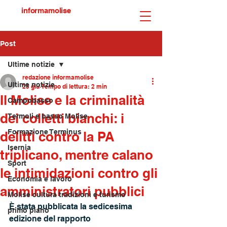
informamolise
Post
Ultime notizie
redazione informamolise
Ultime notizie
23 giu
Tempo di lettura: 2 min
Il Molise e la criminalità
Campobasso
dei colletti bianchi: i
Termoli e basso Molise
Formazione Terminus
delitti contro la PA
Isernia
triplicano, mentre calano
Sport
le intimidazioni contro gli
Economia e lavoro
amministratori pubblici
Molise cultura tradizioni e turismo
È stata pubblicata la sedicesima 
primo piano
edizione del rapporto 