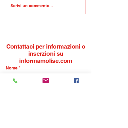
Nicola Lanza Azione
Ferie un diritto
Scrivi un commento...
Civile: Campobasso
irrinunciabile
non è più una città
sicura.Il Sindaco si
dimetta
Contattaci per informazioni o
inserzioni su
informamolise.com
Nome
*
Cognome
*
Email
*
Telefono
*