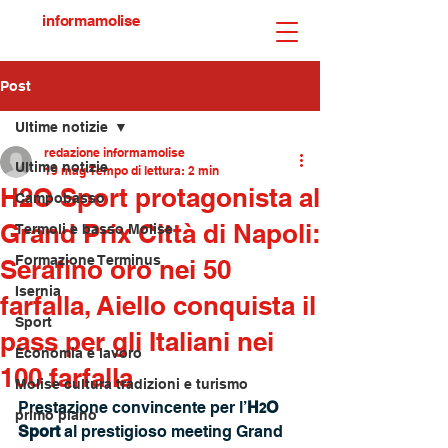
informamolise
Post
Ultime notizie
redazione informamolise
Ultime notizie
19 mag
Tempo di lettura: 2 min
H2O Sport protagonista al
Campobasso
Grand Prix Città di Napoli:
Termoli e basso Molise
Formazione Terminus
Serafino oro nei 50
Isernia
farfalla, Aiello conquista il
Sport
pass per gli Italiani nei
Economia e lavoro
100 farfalla
Molise cultura tradizioni e turismo
Prestazione convincente per l’
H
O 
2
primo piano
Sport 
al prestigioso meeting Grand 