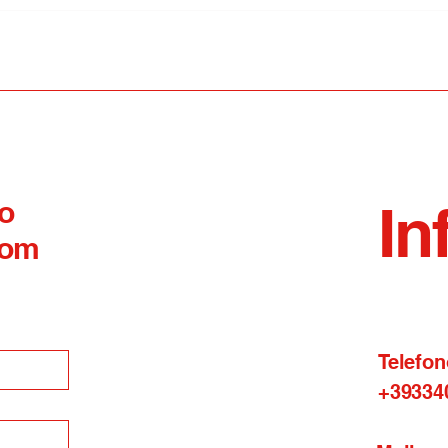
Oculistica del San Timoteo:
Sagr
arrivano i dottori di Marco e
oggi
Perfetto
Mira
 o
In
com
Telefon
+39334