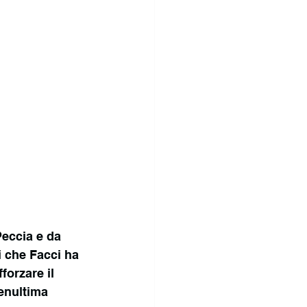
Peccia e da 
ni che Facci ha 
forzare il 
penultima 