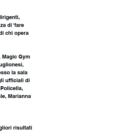
rigenti, 
a di ‘fare 
di chi opera 
m, Magic Gym 
glionesi, 
sso la sala 
 ufficiali di 
Policella, 
le, Marianna 
ori risultati 