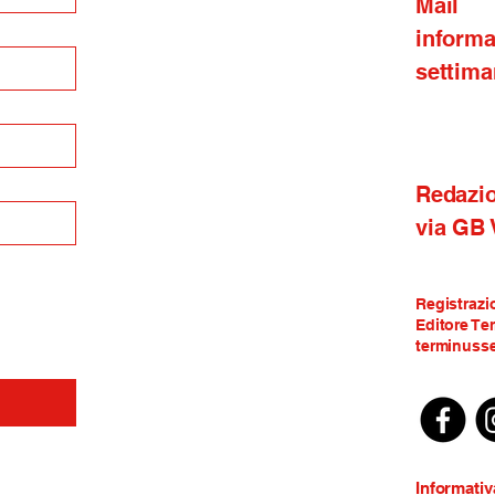
Mail
inform
settima
Redazi
via GB
Registrazi
Editore Te
terminusse
Informativ