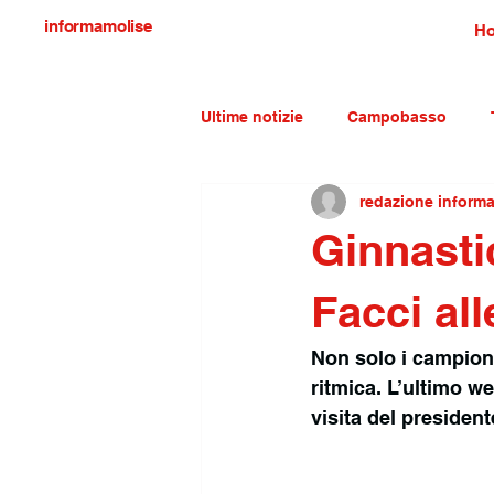
informamolise
H
Ultime notizie
Campobasso
redazione inform
Economia e lavoro
Molise c
Ginnastic
Facci al
Non solo i campionat
ritmica. L’ultimo we
visita del president