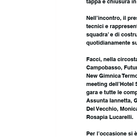
tappa e chiusura i
Nell’incontro, il pr
tecnici e rappresent
squadra’ e di costr
quotidianamente s
Facci, nella circos
Campobasso, Futurg
New Gimnica Termol
meeting dell’Hotel Sa
gara e tutte le comp
Assunta Iannetta, G
Del Vecchio, Monica
Rosapia Lucarelli.
Per l’occasione si è