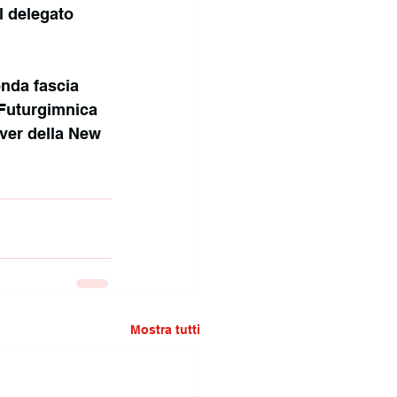
l delegato 
onda fascia 
 Futurgimnica 
lver della New 
Mostra tutti