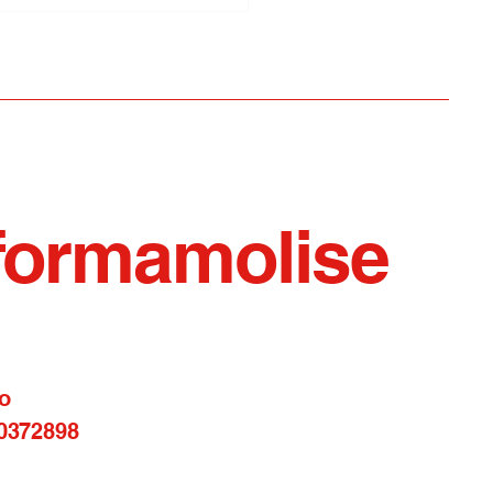
a della soppressata,
 la quinta edizione a
bello Sannitico
formamolise
o
0372898