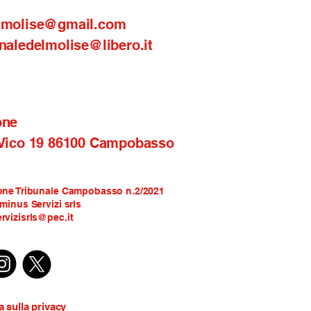
amolise@gmail.com
naledelmolise@libero.it
one
 Vico 19 86100 Campobasso
one Tribunale Campobasso n.2/2021
rminus Servizi srls
rvizisrls@pec.it
a sulla privacy