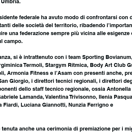
n Umbria.
esidente federale ha avuto modo di confrontarsi con di
anti delle società del territorio, ribadendo l’importanz
uire una federazione sempre più vicina alle esigenze 
ul campo.
tanza, si è intrattenuto con i team Sporting Bovianu
iminica Termoli, Stargym Ritmica, Body Art Club Gu
i, Armonia Fitness e l’Asam con presenti anche, pre
n Giorgio, i direttori tecnici regionali, i direttori degli
onenti dello staff tecnico regionale, ossia Antonella 
abriele Lamanda, Valentina Trivisonno, Ilenia Pasqua
 Fiardi, Luciana Giannotti, Nunzia Ferrigno e
 tenuta anche una cerimonia di premiazione per i migli