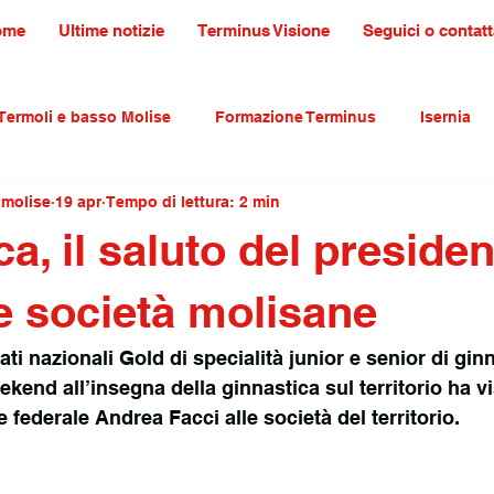
ome
Ultime notizie
Terminus Visione
Seguici o contatt
Termoli e basso Molise
Formazione Terminus
Isernia
amolise
19 apr
Tempo di lettura: 2 min
ultura tradizioni e turismo
primo piano
a, il saluto del presiden
le società molisane
i nazionali Gold di specialità junior e senior di ginn
ekend all’insegna della ginnastica sul territorio ha v
e federale Andrea Facci alle società del territorio.