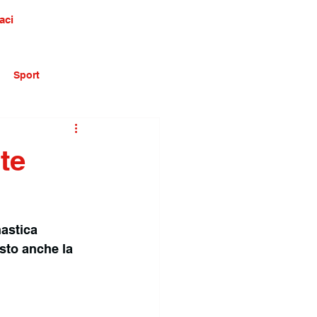
aci
Sport
te
astica 
isto anche la 