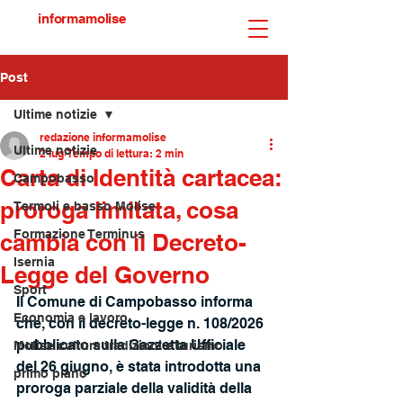
informamolise
Post
Ultime notizie
redazione informamolise
Ultime notizie
2 lug
Tempo di lettura: 2 min
Carta di Identità cartacea:
Campobasso
proroga limitata, cosa
Termoli e basso Molise
Formazione Terminus
cambia con il Decreto-
Isernia
Legge del Governo
Sport
Il Comune di Campobasso informa 
Economia e lavoro
che, con il decreto-legge n. 108/2026 
pubblicato sulla Gazzetta Ufficiale 
Molise cultura tradizioni e turismo
del 26 giugno, è stata introdotta una 
primo piano
proroga parziale della validità della 