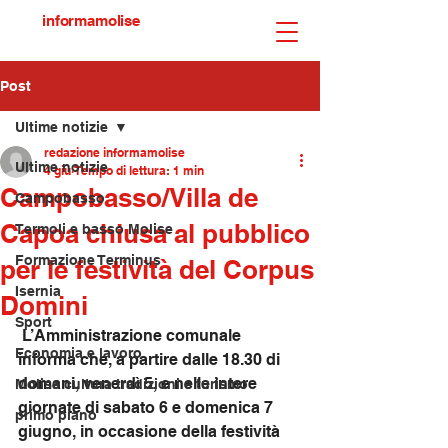
informamolise
Post
Ultime notizie
redazione informamolise
Ultime notizie
4 giu
Tempo di lettura: 1 min
Campobasso/Villa de
Campobasso
Capoa chiusa al pubblico
Termoli e basso Molise
Formazione Terminus
per le festività del Corpus
Isernia
Domini
Sport
 L’Amministrazione comunale 
Economia e lavoro
informa che, a partire dalle 18.30 di 
domani, venerdì 5, e nelle intere 
Molise cultura tradizioni e turismo
giornate di sabato 6 e domenica 7 
primo piano
giugno, in occasione della festività 