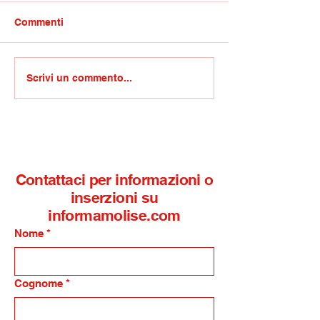
Commenti
Covid/Gravina: basta
SEA apre le por
Scrivi un commento...
processi politici
Centro Comunal
travestiti da memoria
Raccolta agli s
del Campus Est
Campolieto
Contattaci per informazioni o
inserzioni su
informamolise.com
Nome
*
Cognome
*