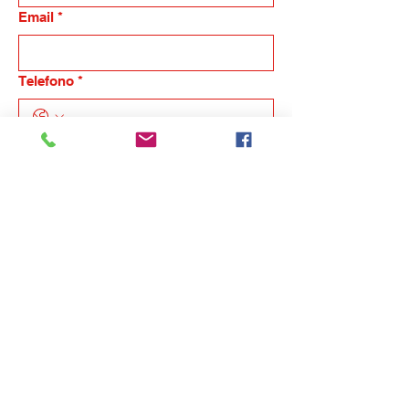
Email
*
Telefono
*
Nome dell'azienda
Indicaci in breve la tua esigenza, ti
ricontatteremo
*
Invia