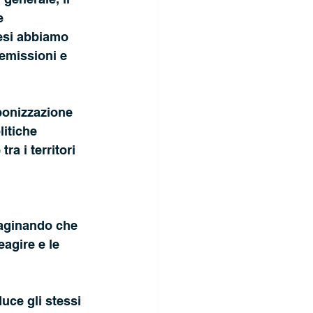
e
mesi abbiamo 
 emissioni e 
bonizzazione 
itiche 
ra i territori 
maginando che 
eagire e le 
ce gli stessi 