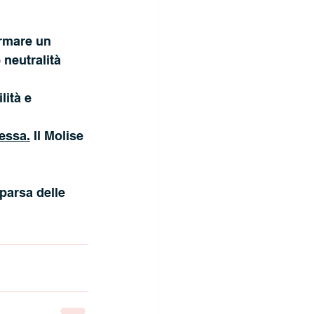
ermare un 
 neutralità 
ità e 
essa.
 Il Molise 
parsa delle 