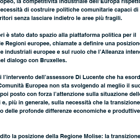
peo, la competitività industriale dell’Europa rispetto
necessità di costruire politiche comunitarie capaci di 
tori senza lasciare indietro le aree più fragili.
ri è stato dato spazio alla piattaforma politica per il 
le Regioni europee, chiamate a definire una posizio
che industriali europee e sul ruolo che l’Alleanza int
el dialogo con Bruxelles.
 l’intervento dell’assessore Di Lucente che ha esord
Comunità Europea non sta svolgendo al meglio il suo
poi posto con forza l’attenzione sulla situazione dell
i e, più in generale, sulla necessità che la transizione
 delle profonde differenze economiche e produttive e
dito la posizione della Regione Molise: la transizion