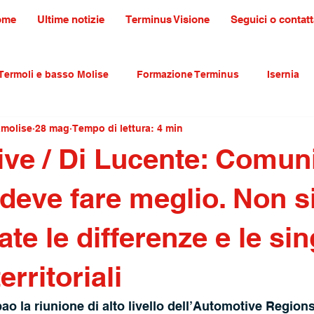
ome
Ultime notizie
Terminus Visione
Seguici o contatt
Termoli e basso Molise
Formazione Terminus
Isernia
amolise
28 mag
Tempo di lettura: 4 min
ultura tradizioni e turismo
primo piano
ve / Di Lucente: Comun
deve fare meglio. Non s
te le differenze e le si
territoriali
ao la riunione di alto livello dell’Automotive Regions