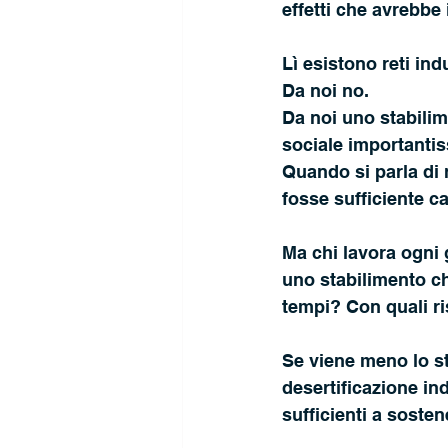
effetti che avrebbe
Lì esistono reti in
Da noi no.
Da noi uno stabili
sociale importanti
Quando si parla di 
fosse sufficiente 
Ma chi lavora ogni 
uno stabilimento ch
tempi? Con quali r
Se viene meno lo sta
desertificazione in
sufficienti a sosten