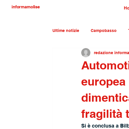
informamolise
H
Ultime notizie
Campobasso
redazione inform
Economia e lavoro
Molise c
Automoti
europea 
dimentica
fragilità 
Si è conclusa a Bilb