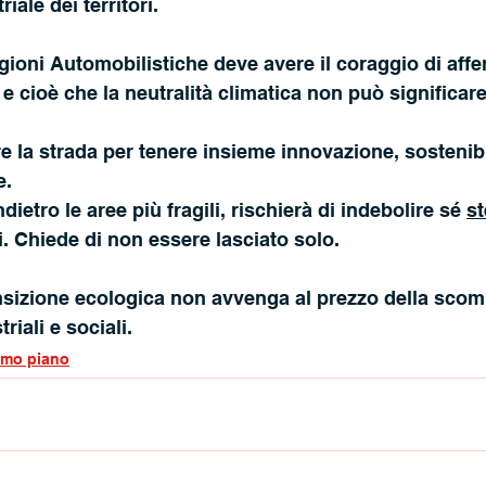
riale dei territori.
egioni Automobilistiche deve avere il coraggio di aff
e cioè che la neutralità climatica non può significare
e la strada per tenere insieme innovazione, sostenibil
e.
dietro le aree più fragili, rischierà di indebolire sé 
st
i. Chiede di non essere lasciato solo.
nsizione ecologica non avvenga al prezzo della scom
iali e sociali.
imo piano