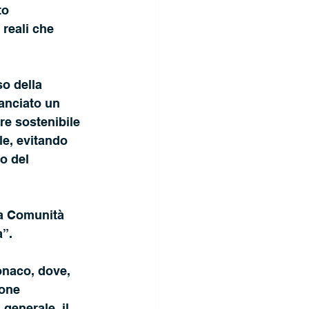
to 
 reali che 
so della 
anciato un 
re sostenibile 
le, evitando 
o del 
la Comunità 
à”.
onaco, dove, 
one 
 generale, il 