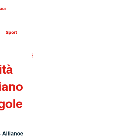
aci
Sport
ità
iano
ngole
 Alliance 