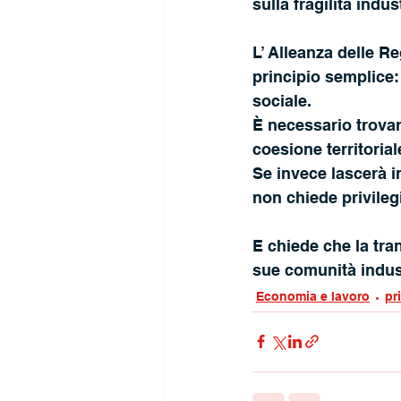
sulla fragilità indust
L’ Alleanza delle R
principio semplice: 
sociale.
È necessario trovar
coesione territorial
Se invece lascerà in
non chiede privileg
E chiede che la tra
sue comunità industr
Economia e lavoro
pr