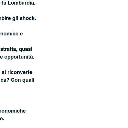
e la Lombardia.
rbire gli shock.
onomico e 
stratta, quasi 
e opportunità.
 si riconverte 
ica? Con quali 
 economiche 
e.