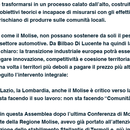
 trasformarsi in un processo calato dall’alto, costrui
iettivi teorici e incapace di misurarsi con gli effetti
rischiano di produrre sulle comunità locali.
ili, come il Molise, non possano sostenere da soli il pe
settore automotive. Da Bilbao Di Lucente ha quindi l
chiaro: la transizione industriale europea potrà esse
gare innovazione, competitività e coesione territoria
 volta i territori più deboli a pagare il prezzo più alt
uito l’intervento integrale:
 Lazio, la Lombardia, anche il Molise è critico verso 
sta facendo il suo lavoro: non sta facendo “Comunit
e in questa Assemblea dopo l’ultima Conferenza di M
 della Regione Molise, avevo già portato all’attenzi
zione dello stabilimento Stellantis di Termoli e, più in