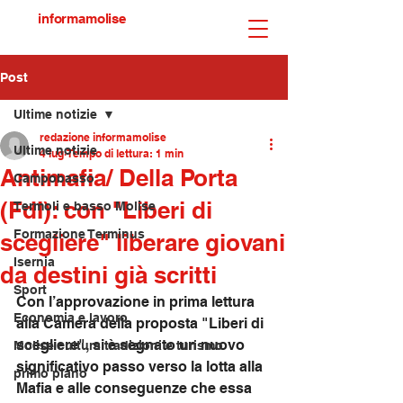
informamolise
Post
Ultime notizie
redazione informamolise
Ultime notizie
4 lug
Tempo di lettura: 1 min
Antimafia/ Della Porta
Campobasso
(FdI): con "Liberi di
Termoli e basso Molise
Formazione Terminus
scegliere" liberare giovani
Isernia
da destini già scritti
Sport
Con l’approvazione in prima lettura 
Economia e lavoro
alla Camera della proposta "Liberi di 
scegliere", si è segnato un nuovo 
Molise cultura tradizioni e turismo
significativo passo verso la lotta alla 
primo piano
Mafia e alle conseguenze che essa 