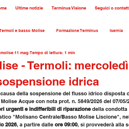
ome
Ultime notizie
Terminus Visione
Seguici o contatt
Termoli e basso Molise
Formazione Terminus
Isernia
amolise
11 mag
Tempo di lettura: 1 min
ultura tradizioni e turismo
primo piano
ise - Termoli: mercoledì
ospensione idrica
causa della sospensione del flusso idrico disposta d
Molise Acque con nota prot. n. 5849/2026 del 07/05/2
ri urgenti e indifferibili di riparazione
 della condotta 
tico "Molisano Centrale/Basso Molise Liscione", nell
io 2026
, a partire dalle 
ore 09:00
, si provvederà alla