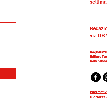
settima
Redazi
via GB
Registrazi
Editore Te
terminusse
Informativ
Dichiarazi