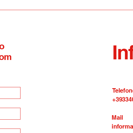
Campus Estivo di
sism
Campolieto
 o
In
com
Telefon
+39334
Mail
inform