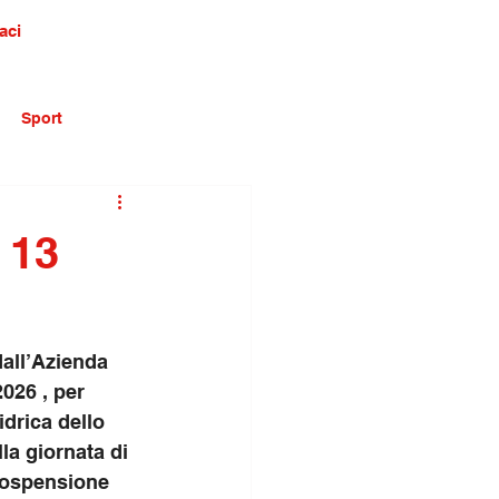
aci
Sport
 13
all’Azienda 
026 , per 
idrica dello 
a giornata di 
 sospensione 