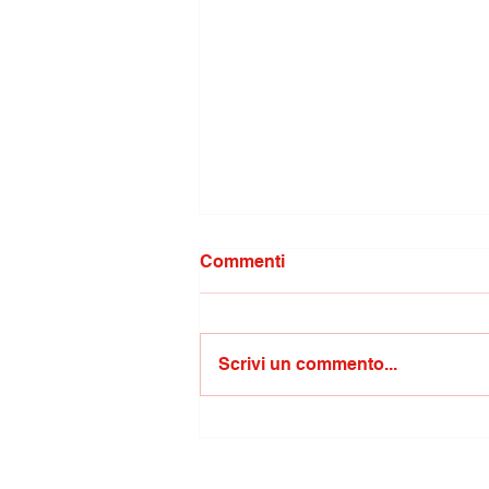
Commenti
Scrivi un commento...
Covid/Gravina: basta
processi politici travestiti
da memoria