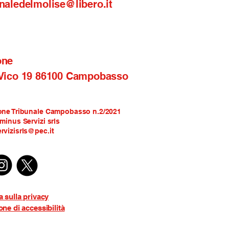
naledelmolise@libero.it
one
 Vico 19 86100 Campobasso
one Tribunale Campobasso n.2/2021
rminus Servizi srls
rvizisrls@pec.it
a sulla privacy
one di accessibilità