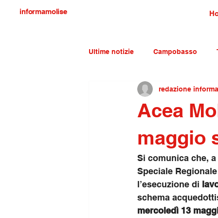
informamolise
H
Ultime notizie
Campobasso
redazione inform
Economia e lavoro
Molise c
Acea Mol
maggio s
Si comunica che, a 
Speciale Regionale 
l’esecuzione di 
lavo
schema acquedottis
mercoledì 13 magg