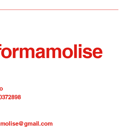
a di Pizzone
formamolise
o
0372898
amolise@gmail.com