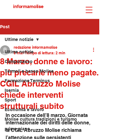
informamolise
Post
Ultime notizie
redazione informamolise
Ultime notizie
8 mar
Tempo di lettura: 2 min
8 Marzo, donne e lavoro:
Campobasso
più precarie meno pagate.
Termoli e basso Molise
Formazione Terminus
CGIL Abruzzo Molise
Isernia
chiede interventi
Sport
strutturali subito
Economia e lavoro
In occasione dell’8 marzo, Giornata 
Molise cultura tradizioni e turismo
internazionale dei diritti delle donne, 
primo piano
la CGIL Abruzzo Molise richiama 
l’attenzione sulle persistenti 